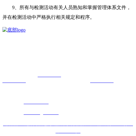
9、所有与检测活动有关人员熟知和掌握管理体系文件，
并在检测活动中严格执行相关规定和程序。
我司是在2016年3月成立的雷电防护机构。拥有专业的色香蕉免费播放
视频业务基础，重点开展香蕉免费污视频检测、雷电防护技术咨询与
评价等业务。
总经理 ：赵 总
18902426210
业务副总：王经理
18935115299
检测经理：许经理
13103512376
地 址：山西综改示范区太原学府园区创业街27号时代广场1602室
公司电话：
0351-7020231
公司邮箱：
sxnblldfh@163.com
山西香蕉APP免费下载雷电防护有限公司
网站建设：中企动力
太原
SEO
晋ICP
备50737377号-1