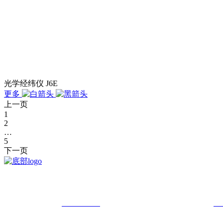
光学经纬仪 J6E
更多
上一页
1
2
…
5
下一页
我司是在2016年3月成立的雷电防护机构
总经理 ：赵 总
18902426210
业务副总：王经理
18
地 址：山西综改示范区太原学府园区创业街27号时代广场1602室